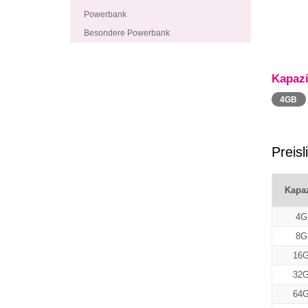
Powerbank
Besondere Powerbank
Kapazi
4GB
Preisl
Kapaz
4G
8G
16
32
64