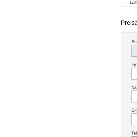
128
Preis
An
Fi
Na
E-
Te