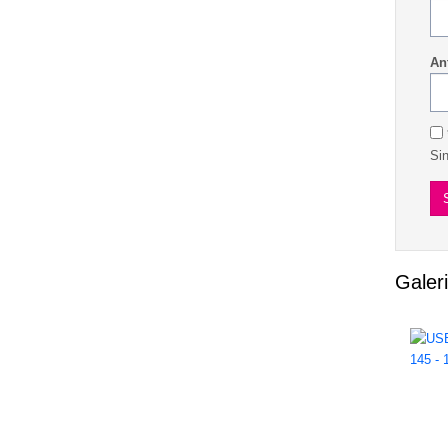
An
Si
Galer