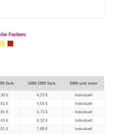
iche Farben:
99 Stck.
1000-1999 Stck.
2000 und mehr
,30 €
4,23 €
Individuell
,61 €
4,54 €
Individuell
,81 €
4,73 €
Individuell
,43 €
6,32 €
Individuell
,01 €
7,89 €
Individuell