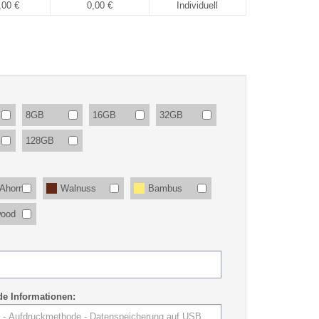
,00 €
0,00 €
Individuell
8GB
16GB
32GB
128GB
 Ahorn
Walnuss
Bambus
ood
e Informationen: