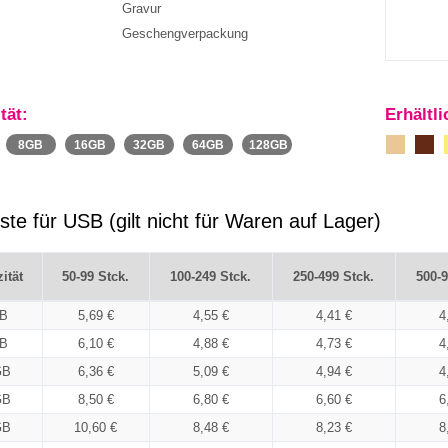
Gravur
Geschengverpackung
tät:
Erhältl
8GB
16GB
32GB
64GB
128GB
iste für USB (gilt nicht für Waren auf Lager)
ität
50-99 Stck.
100-249 Stck.
250-499 Stck.
500-9
B
5,69 €
4,55 €
4,41 €
4
B
6,10 €
4,88 €
4,73 €
4
GB
6,36 €
5,09 €
4,94 €
4
GB
8,50 €
6,80 €
6,60 €
6
GB
10,60 €
8,48 €
8,23 €
8