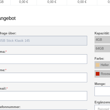
GB
0,00 €
0,00 €
0,00 €
0
angebot
frage über:
Kapazität:
4GB
64GB
rma:
*
Farbe:
Heller
me:
*
Rosew
Menge:
mail:
*
Ergänzend
lefonnummer: