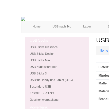
Home
USB nach Typ
Lager
S
USB 
USB Sticks
USB Sticks Klassisch
Home
USB Sticks Design
USB Sticks Mini
USB Kugelschreiber
Lieferz
USB Sticks 3
Mindes
USB für Handy und Tablet (OTG)
Maße:
Besondere USB
Materia
Kristall USB Sticks
Brandi
Geschenkverpackung
Powerbank