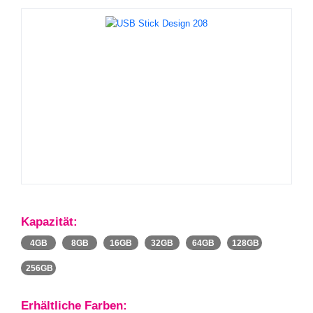
Kapazität:
4GB
8GB
16GB
32GB
64GB
128GB
256GB
Erhältliche Farben: