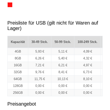
Preisliste für USB (gilt nicht für Waren auf
Lager)
Kapazität
30-49 Stck.
50-99 Stck.
100-249 Stck.
250
4GB
5,93 €
5,11 €
4,09 €
8GB
6,26 €
5,40 €
4,32 €
16GB
7,21 €
6,21 €
4,97 €
32GB
9,76 €
8,41 €
6,73 €
64GB
11,75 €
10,13 €
8,10 €
128GB
0,00 €
0,00 €
0,00 €
256GB
0,00 €
0,00 €
0,00 €
Preisangebot